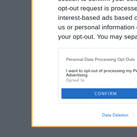
opt-out request is proces
interest-based ads based o
us or personal information d
your opt-out. You may separ
disclosure of your personal
IAB’s list of downstream pa
Personal Data Processing Opt Outs
also be disclosed by us to 
I want to opt-out of processing my P
Downstream Participants
th
Advertising.
Opted In
third parties.
CONFIRM
Data Deletion